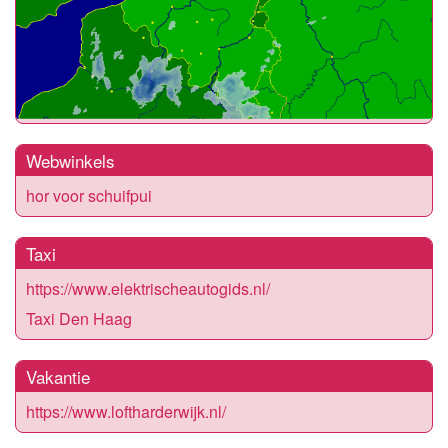
Webwinkels
hor voor schuifpui
Taxi
https://www.elektrischeautogids.nl/
Taxi Den Haag
Vakantie
https://www.loftharderwijk.nl/